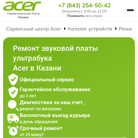
+7 (843) 254-50-42
Ежедневно с 9:00 до 21:00
Сервисный центр Acer
в
Позвонить
мне утром
Казани
Сервисный центр Acer
Каталог устройств
Ремонт
Ремонт звуковой платы
ультрабука
Acer в Казани
Официальный сервис
Гарантийное обслуживание
до 3 лет
Диагностика за наш счет,
ремонт по желанию
Бесплатный выезд курьера
в день обращения
Срочный ремонт
от 35 минут