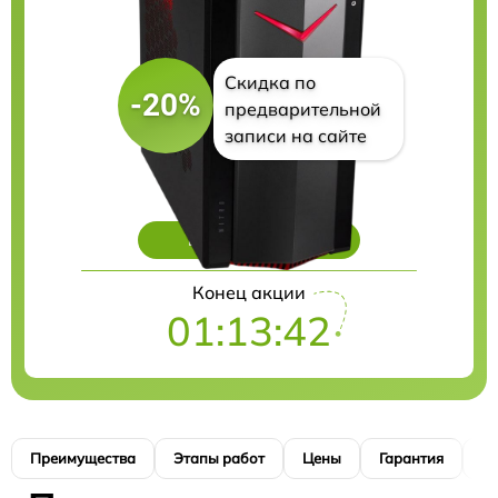
Скидка по
-20%
предварительной
записи на сайте
Цены на ремонт
Конец акции
01:13:41
Преимущества
Этапы работ
Цены
Гарантия
М