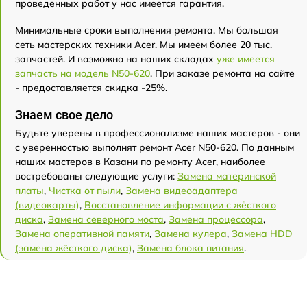
проведенных работ у нас имеется гарантия.
Минимальные сроки выполнения ремонта. Мы большая
сеть мастерских техники Acer. Мы имеем более 20 тыс.
запчастей. И возможно на наших складах
уже имеется
запчасть на модель N50-620
. При заказе ремонта на сайте
- предоставляется скидка -25%.
Знаем свое дело
Будьте уверены в профессионализме наших мастеров - они
с уверенностью выполнят ремонт Acer N50-620. По данным
наших мастеров в Казани по ремонту Acer, наиболее
востребованы следующие услуги:
Замена материнской
платы
,
Чистка от пыли
,
Замена видеоадаптера
(видеокарты)
,
Восстановление информации с жёсткого
диска
,
Замена северного моста
,
Замена процессора
,
Замена оперативной памяти
,
Замена кулера
,
Замена HDD
(замена жёсткого диска)
,
Замена блока питания
.