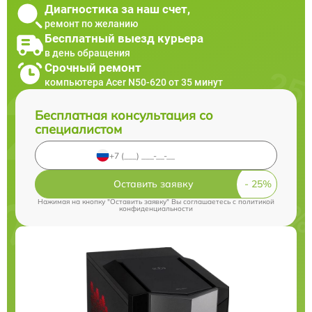
Диагностика за наш счет,
ремонт по желанию
Бесплатный выезд курьера
в день обращения
Срочный ремонт
компьютера Acer N50-620 от 35 минут
Бесплатная консультация со
специалистом
Оставить заявку
Нажимая на кнопку "Оставить заявку" Вы соглашаетесь c
политикой
конфиденциальности