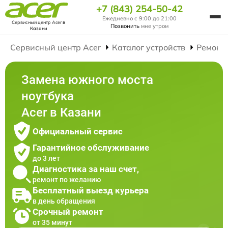
+7 (843) 254-50-42
Ежедневно с 9:00 до 21:00
Сервисный центр Acer
в
Позвонить
мне утром
Казани
Сервисный центр Acer
Каталог устройств
Ремонт
Замена южного моста
ноутбука
Acer в Казани
Официальный сервис
Гарантийное обслуживание
до 3 лет
Диагностика за наш счет,
ремонт по желанию
Бесплатный выезд курьера
в день обращения
Срочный ремонт
от 35 минут