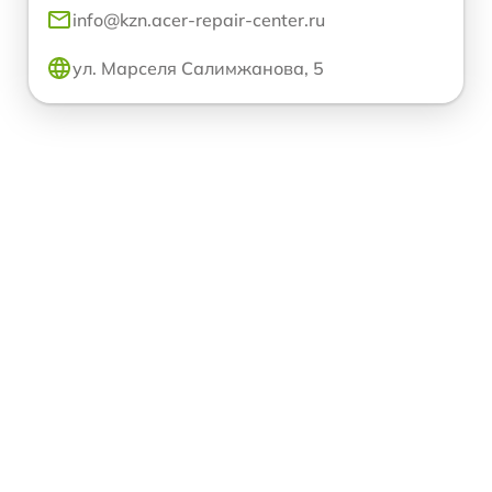
info@kzn.acer-repair-center.ru
ул. Марселя Салимжанова, 5