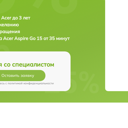
 Acer до 3 лет
 желанию
бращения
ка
Acer Aspire Go 15 от 35 минут
я со специалистом
Оставить заявку
есь c
политикой конфиденциальности