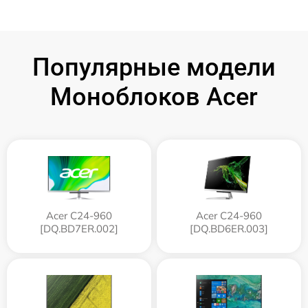
Популярные модели
Моноблоков Acer
Acer C24-960
Acer C24-960
[DQ.BD7ER.002]
[DQ.BD6ER.003]