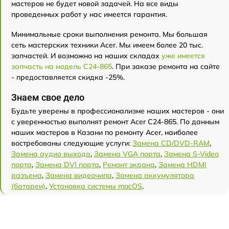
мастеров не будет новой задачей. На все виды
проведенных работ у нас имеется гарантия.
Минимальные сроки выполнения ремонта. Мы большая
сеть мастерских техники Acer. Мы имеем более 20 тыс.
запчастей. И возможно на наших складах
уже имеется
запчасть на модель C24-865
. При заказе ремонта на сайте
- предоставляется скидка -25%.
Знаем свое дело
Будьте уверены в профессионализме наших мастеров - они
с уверенностью выполнят ремонт Acer C24-865. По данным
наших мастеров в Казани по ремонту Acer, наиболее
востребованы следующие услуги:
Замена CD/DVD-RAM
,
Замена аудио выхода
,
Замена VGA порта
,
Замена S-Video
порта
,
Замена DVI порта
,
Ремонт экрана
,
Замена HDMI
разъема
,
Замена видеочипа
,
Замена аккумулятора
(батареи)
,
Установка системы macOS
.