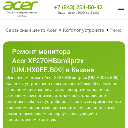
+7 (843) 254-50-42
Ежедневно с 9:00 до 21:00
Сервисный центр Acer
в
Казани
Сервисный центр Acer
Каталог устройств
Ремонт
Ремонт монитора
Acer XF270HBbmiiprzx
[UM.HX0EE.B09] в Казани
Выполняем ремонт Acer XF270HBbmiiprzx [UM.HX0EE.B09] в
Казани с устранением неисправностей любой сложности.
Проводим диагностику, выявляем причины поломки,
заменяем неисправные детали и восстанавливаем
работоспособность устройства. Используем оригинальные
или рекомендованные производителем запчасти, после
ремонта выполняем проверку всех функций и
предоставляем гарантию.