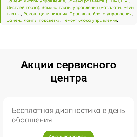
Замена кнопок управления
,
Замена разъёмов (HDMI, DVI,
Дисплей порта)
,
Замена платы управления (мат.платы, мейн
платы)
,
Ремонт цепи питания
,
Прошивка блока управления
,
Замена лампы подсветки
,
Ремонт блока управления
.
Акции сервисного
центра
Бесплатная диагностика в день
обращения
Узнать подробнее