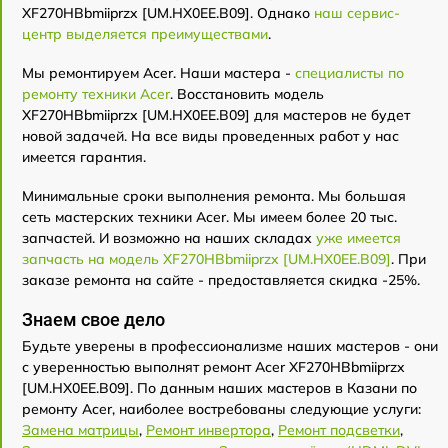
XF270HBbmiiprzx [UM.HX0EE.B09]. Однако
наш сервис-
центр выделяется преимуществами
.
Мы ремонтируем Acer. Наши мастера -
специалисты по
ремонту техники Acer
. Восстановить модель
XF270HBbmiiprzx [UM.HX0EE.B09] для мастеров не будет
новой задачей. На все виды проведенных работ у нас
имеется гарантия.
Минимальные сроки выполнения ремонта. Мы большая
сеть мастерских техники Acer. Мы имеем более 20 тыс.
запчастей. И возможно на наших складах
уже имеется
запчасть на модель XF270HBbmiiprzx [UM.HX0EE.B09]
. При
заказе ремонта на сайте - предоставляется скидка -25%.
Знаем свое дело
Будьте уверены в профессионализме наших мастеров - они
с уверенностью выполнят ремонт Acer XF270HBbmiiprzx
[UM.HX0EE.B09]. По данным наших мастеров в Казани по
ремонту Acer, наиболее востребованы следующие услуги:
Замена матрицы
,
Ремонт инвертора
,
Ремонт подсветки
,