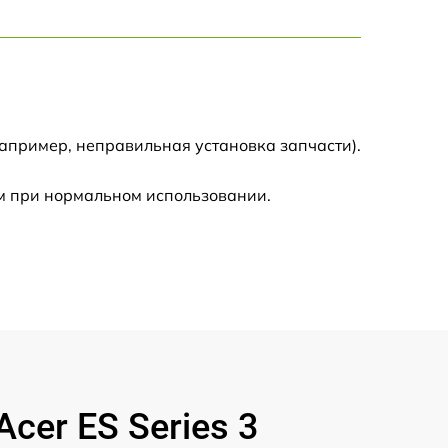
900 р
2500 р
1100 р
апример, неправильная установка запчасти).
м при нормальном использовании.
400 р
1700 р
400 р
er ES Series 3