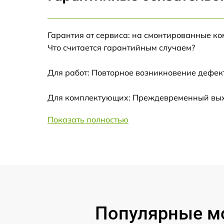
Замена корпуса
Ремонт платы управления
Гарантия от сервиса: на смонтированные к
(восстановление)
Что считается гарантийным случаем?
Гидроизоляция
Для работ: Повторное возникновение дефект
Для комплектующих: Преждевременный выход
Замена подсветки
Показать полностью
Восстановление после попадания влаги
Замена элемента освещения
Популярные мо