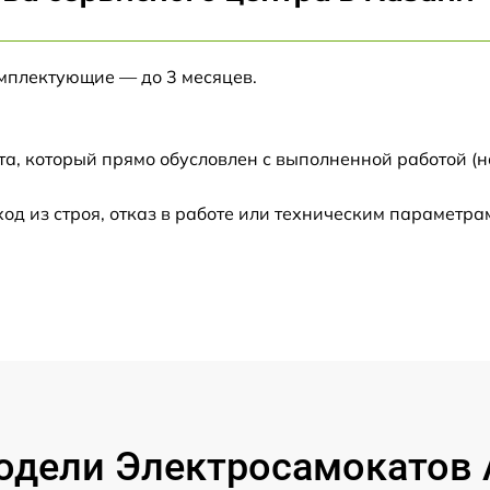
от 60 мин
омплектующие — до 3 месяцев.
от 60 мин
от 60 мин
а, который прямо обусловлен с выполненной работой (н
 из строя, отказ в работе или техническим параметра
от 60 мин
от 60 мин
от 60 мин
дели Электросамокатов Ac